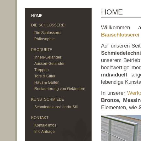
HOME
HOME
DIE SCHLOSSEREI
Willkommen 
Die Schlosserei
Bauschlosserei
Philosophie
Auf unseren Seite
PRODUKTE
Schmiedetechn
Innen-Geländer
unserem Betrieb 
Aussen-Geländer
hochwertige mod
Treppen
individuell
angef
Tore & Gitter
lebendige Kunsta
Haus & Garten
Restaurierung von Geländern
In unserer
Werk
KUNSTSCHMIEDE
Bronze, Messi
Elementen, wie
Schmiedekunst Horta-Stil
KONTAKT
Kontakt Infos
Info Anfrage