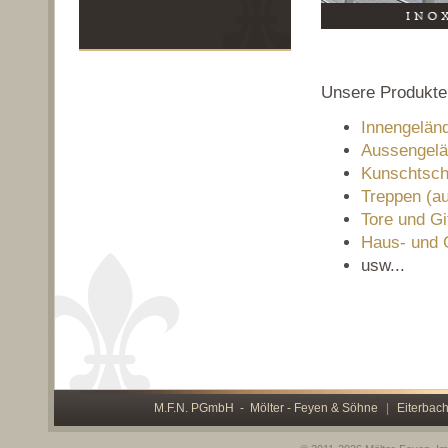
Unsere Produkte
Innengeländ
Aussengelän
Kunschtsc
Treppen (au
Tore und Gi
Haus- und G
usw...
M.F.N. PGmbH - Mölter - Feyen & Söhne
|
Eiterbach