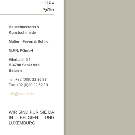
FR
|
DE
Bauschlosserei &
Kunstschmiede
Mölter - Feyen & Söhne
M.F.N. PGmbH
Eiterbach, 54
B-4780 Sankt Vith
Belgien
Tel: +32 (0)80
22 86 97
Fax: +32 (0)80 22 62 10
info@moelter.be
WIR SIND FÜR SIE DA
IN BELGIEN UND
LUXEMBURG