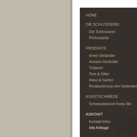
HOME
DIE SCHLOSSEREI
Die Schlosserei
Philosophie
PRODUKTE
Innen-Geländer
Aussen-Geländer
Treppen
Tore & Gitter
Haus & Garten
Restaurierung von Geländer
KUNSTSCHMIEDE
Schmiedekunst Horta-Stil
KONTAKT
Kontakt Infos
Info Anfrage