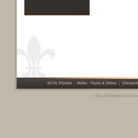
M.F.N. PGmbH - Mölter - Feyen & Söhne
|
Eiterbach
© 2011-2026 Mölter-Feyen.
Im