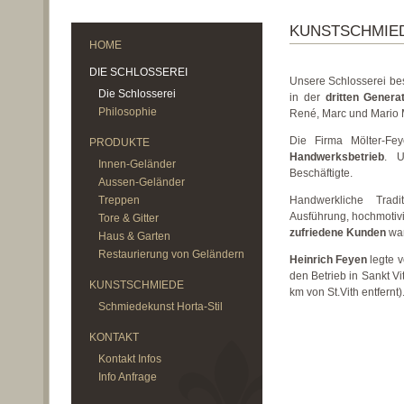
KUNSTSCHMIED
HOME
DIE SCHLOSSEREI
Unsere Schlosserei bes
Die Schlosserei
in der
dritten Genera
Philosophie
René, Marc und Mario Mö
Die Firma Mölter-Fe
PRODUKTE
Handwerksbetrieb
. U
Innen-Geländer
Beschäftigte.
Aussen-Geländer
Treppen
Handwerkliche Tradi
Ausführung, hochmotivi
Tore & Gitter
zufriedene Kunden
war
Haus & Garten
Restaurierung von Geländern
Heinrich Feyen
legte v
den Betrieb in Sankt Vi
KUNSTSCHMIEDE
km von St.Vith entfernt)
Schmiedekunst Horta-Stil
KONTAKT
Kontakt Infos
Info Anfrage